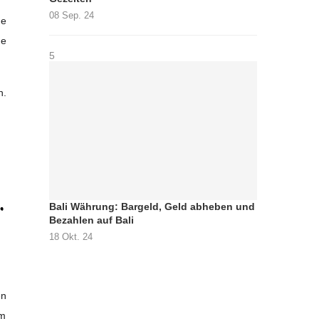
08 Sep. 24
ne
ge
5
n.
Bali Währung: Bargeld, Geld abheben und
Bezahlen auf Bali
18 Okt. 24
en
em