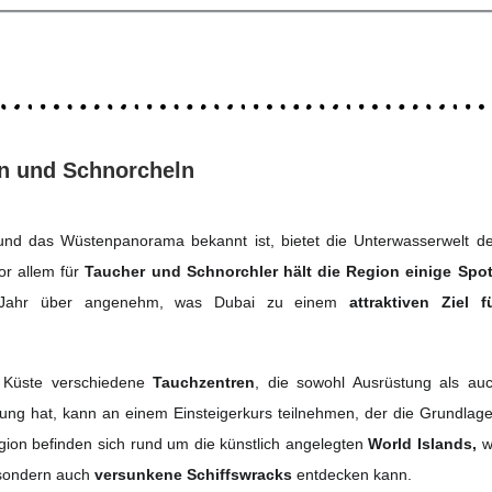
n und Schnorcheln
 und das Wüstenpanorama bekannt ist, bietet die Unterwasserwelt d
or allem für
Taucher und Schnorchler hält die Region einige Spo
e Jahr über angenehm, was Dubai zu einem
attraktiven Ziel f
r Küste verschiedene
Tauchzentren
, die sowohl Ausrüstung als au
ung hat, kann an einem Einsteigerkurs teilnehmen, der die Grundlag
gion befinden sich rund um die künstlich angelegten
World Islands,
w
 sondern auch
versunkene Schiffswracks
entdecken kann.