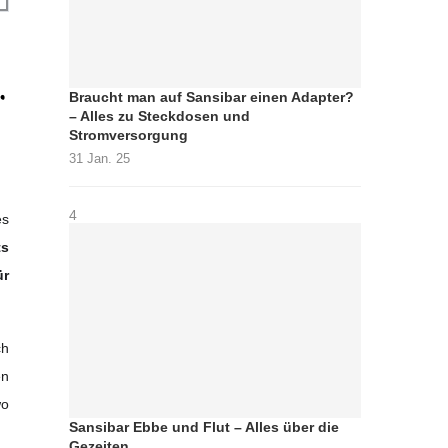
Braucht man auf Sansibar einen Adapter?
– Alles zu Steckdosen und
Stromversorgung
31 Jan. 25
4
es
ts
ür
ch
en
o
Sansibar Ebbe und Flut – Alles über die
Gezeiten