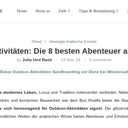
Home
About us
Ziele
Tipps & Reiseplanung
Orient
Vereinigte Arabische Emirate
ivitäten: Die 8 besten Abenteuer 
by
Julia Und Basti
19 Nov. 24
0 comments
die modernes Leben,
Luxus und Tradition miteinander verbindet. Neb
ntren und ikonischen Bauwerken wie dem Burj Khalifa bietet die Sta
e sich hervorragend für Outdoor-Aktivitäten eignet.
Die glitzern
nendlichen Weiten der arabischen Wüste bieten Abenteuer und Erholu