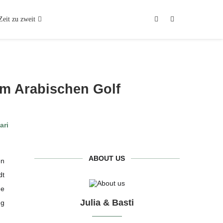
Zeit zu zweit
am Arabischen Golf
ABOUT US
en
dt
de
Julia & Basti
ng