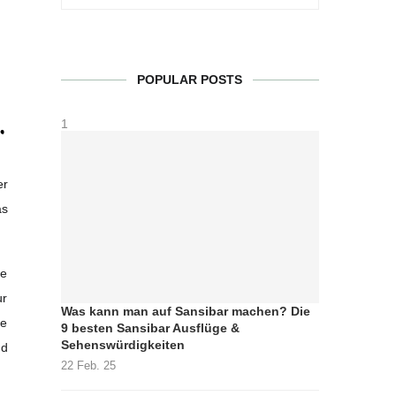
POPULAR POSTS
1
er
as
le
ur
Was kann man auf Sansibar machen? Die
ie
9 besten Sansibar Ausflüge &
Sehenswürdigkeiten
nd
22 Feb. 25