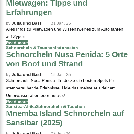
Mietwagen: Tipps und
Erfahrungen
by
Julia und Basti
31 Jan. 25
Alles Infos zu Mietwagen und Wissenswertes zum Auto fahren
auf Zypern.
Read more
Schnorcheln & Tauchen
Indonesien
Schnorcheln Nusa Penida: 5 Orte
von Boot und Strand
by
Julia und Basti
18 Jan. 25
Schnorcheln Nusa Penida: Entdecke die besten Spots für
atemberaubende Erlebnisse. Hole das meiste aus deinem
Unterwasserabenteuer heraus!
Read more
Sansibar
Afrika
Schnorcheln & Tauchen
Mnemba Island Schnorcheln auf
Sansibar (2025)
by
Julia und Basti
09 Juni 24